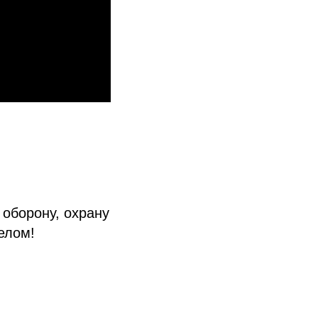
 оборону, охрану
елом!