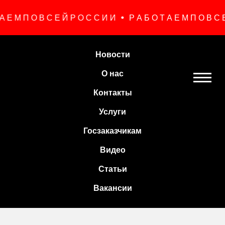
А Е М П О В С Е Й Р О С С И И
Р А Б О Т А Е М П О В С Е
Новости
О нас
Контакты
Услуги
Госзаказчикам
Видео
Статьи
Вакансии