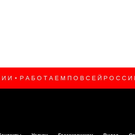
Р А Б О Т А Е М П О В С Е Й Р О С С И И
Р А