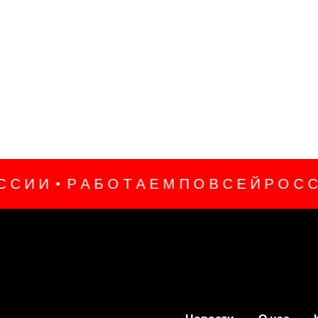
И
Р А Б О Т А Е М П О В С Е Й Р О С С И И