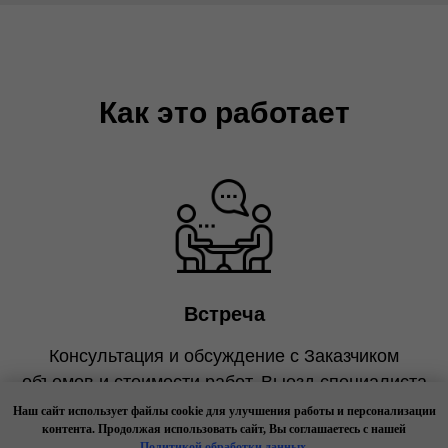
Как это работает
Встреча
Консультация и обсуждение с Заказчиком
объемов и стоимости работ. Выезд специалиста
на объект, онлайн-встреча, обмен информацией
Наш сайт использует файлы cookie для улучшения работы и персонализации
контента. Продолжая использовать сайт, Вы соглашаетесь с нашей
по электронной почте и посредством
Политикой обработки данных
.