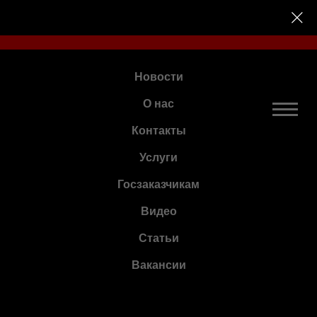
П О В С Е Й Р О С С И И
Р А Б О Т А Е М П О В С Е Й Р 
Новости
О нас
Контакты
Услуги
Госзаказчикам
Видео
Статьи
Вакансии