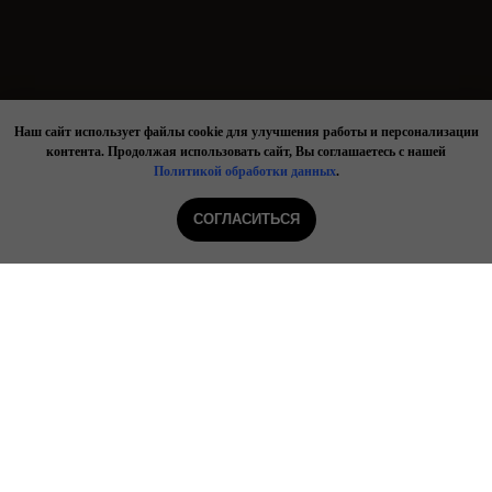
Наш сайт использует файлы cookie для улучшения работы и персонализации
контента. Продолжая использовать сайт, Вы соглашаетесь с нашей
Политикой обработки данных
.
ООО "ПРОМЕТЕЙ"
ОГРН 1235000008440
СОГЛАСИТЬСЯ
ИНН 5009134248
© 2023-2026. Все права защищены.
Политика конфиденциальности
.
Tilda
Made on