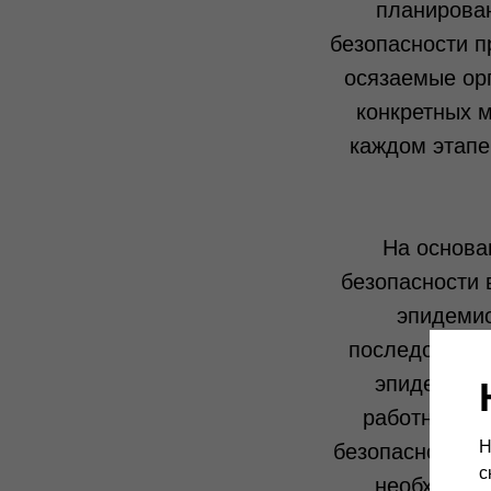
планирова
безопасности
пр
осязаемые ор
конкретных м
каждом этапе
На основа
безопасности 
эпидемио
последовател
эпидемиоло
работников,
Н
безопасности, 
с
необходимы