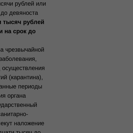
ысячи рублей или
 до девяноста
и тысяч рублей
 на срок до
ма чрезвычайной
 заболевания,
д осуществления
ий (карантина),
занные периоды
ия органа
ударственный
санитарно-
лекут наложение
дцати тысяч до