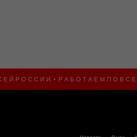
Й Р О С С И И
Р А Б О Т А Е М П О В С Е Й Р