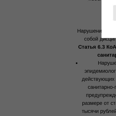
Нарушение треб
собой дисци
Статья 6.3 Ко
санита
Наруше
эпидемиолог
действующих 
санитарно-
предупрежд
размере от ст
тысячи рубле