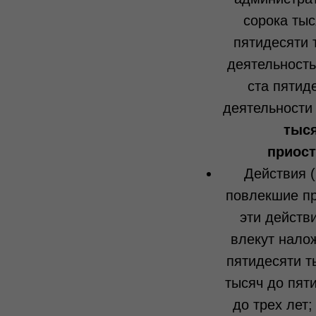
сорока тыс
пятидесяти 
деятельность
ста пятид
деятельности 
тыся
приост
Действия (
повлекшие пр
эти действ
влекут нало
пятидесяти т
тысяч до пят
до трех лет