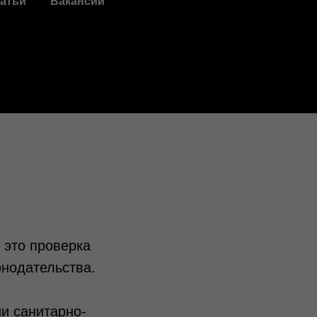
атьи
Вакансии
 это проверка
онодательства.
и санитарно-