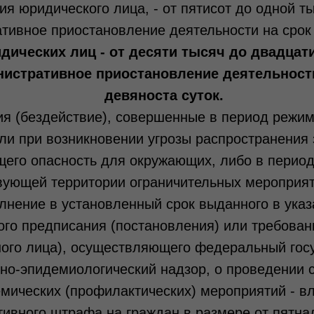
ия юридического лица, - от пятисот до одной т
тивное приостановление деятельности на срок
дических лиц - от десяти тысяч до двадцат
нистративное приостановление деятельности
девяноста суток.
ия (бездействие), совершенные в период режи
ли при возникновении угрозы распространения
его опасность для окружающих, либо в перио
вующей территории ограничительных мероприят
лнение в установленный срок выданного в ука
ого предписания (постановления) или требован
ного лица), осуществляющего федеральный гос
но-эпидемиологический надзор, о проведении 
мических (профилактических) мероприятий - в
ивного штрафа на граждан в размере от пятна