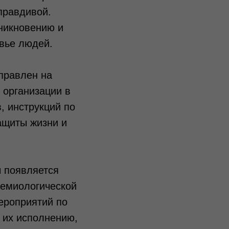
правдивой.
зникновению и
овье людей.
правлен на
 организации в
, инструкций по
ащиты жизни и
ы появляется
демиологической
ероприятий по
о их исполнению,