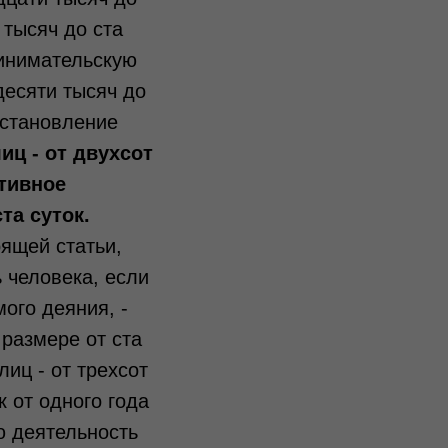
 тысяч до ста
ринимательскую
десяти тысяч до
остановление
иц - от двухсот
тивное
та суток.
ящей статьи,
 человека, если
ого деяния, -
размере от ста
иц - от трехсот
 от одного года
ю деятельность