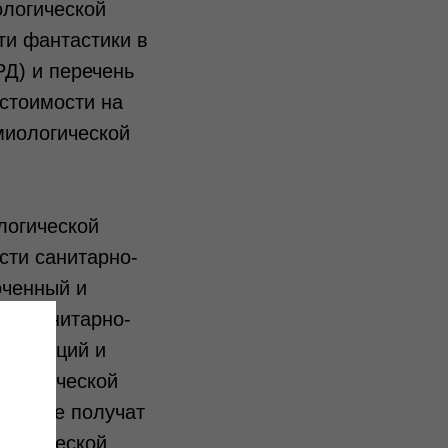
логической
ти фантастики в
Д) и перечень
 стоимости на
миологической
логической
сти санитарно-
оченный и
по санитарно-
ганизаций и
иологической
ые тоже получат
ологической