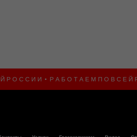
 О С С И И
Р А Б О Т А Е М П О В С Е Й Р О 