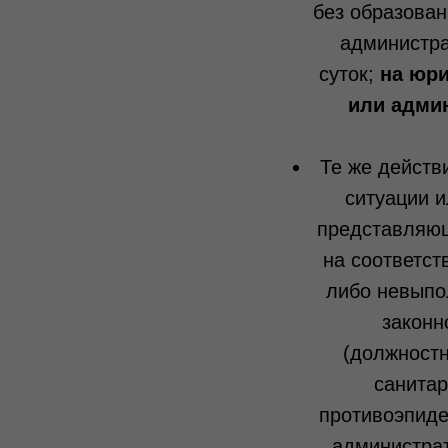
без образован
администра
суток;
на юри
или адми
Те же действ
ситуации и
представляющ
на соответст
либо невыпо
законн
(должност
санитар
противоэпиде
администрат