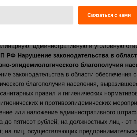
безопасности.
Связаться с нами
Ответственность и штрафы:
ований санитарно-эпидемиологической безопас
плинарную, административную и уголовную
отв
АП РФ Нарушение законодательства в облас
рно-эпидемиологического благополучия нас
ние законодательства в области обеспечения с
ического благополучия населения, выразившее
санитарных правил и гигиенических нормативо
гигиенических и противоэпидемических мероприя
ение или наложение административного штрафа
а до пятисот рублей; на должностных лиц - от 
й; на лиц, осуществляющих предпринимательск