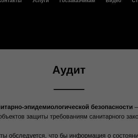
Контакты
Услуги
Госзаказчикам
Видео
Ст
Аудит
нитарно-эпидемиологической безопасности
–
объектов защиты требованиям санитарного зак
ты обследуется, что бы информация о состояни