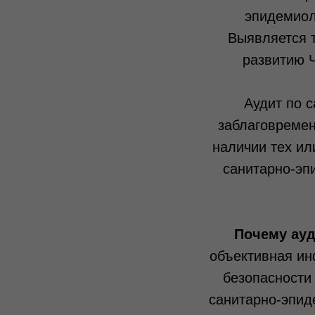
эпидемиол
Выявляется т
развитию Ч
Аудит по 
заблаговремен
наличии тех ил
санитарно-эп
Почему ауд
объективная и
безопасности
санитарно-эпид