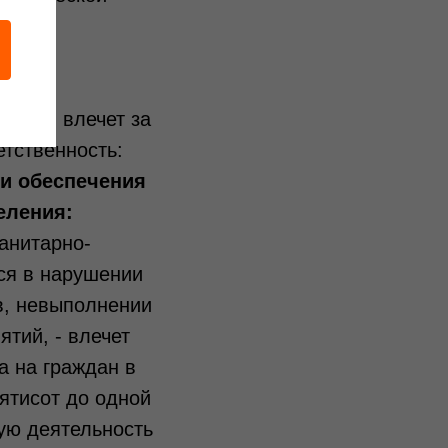
ности влечет за
етственность:
ти обеспечения
еления:
анитарно-
ся в нарушении
в, невыполнении
тий, - влечет
 на граждан в
пятисот до одной
ую деятельность