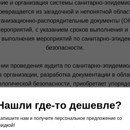
ние и организация системы
санитарно-эпидемио
евращается из загадочной и непонятной облас
ганизационно-распорядительные документы (ОР
ероприятий, с указанием сроков выполнения и
 выполнения мероприятий по
санитарно-эпиде
безопасности
.
нии проведения аудита по санитарно-эпидемио
в организации, разработка документации в обла
логической безопасности, приобретает упоряд
ьный характер, что облегчает понимание задач 
гической безопасности как у руководителей ор
Нашли где-то дешевле?
 задействованных в системе санитарно-эпидем
апишите нам и получите персональное предложение со
так и у рядовых работников организации, котор
кидкой!
й объем знаний в области санитарно-эпидеми